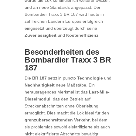
wurde die Lok kontinuierlich weiterentwickelt
und an neue Standards angepasst. Der
Bombardier Traxx 3 BR 187 wird heute in
zahlreichen Ländern Europas erfolgreich
eingesetzt und überzeugt durch seine
Zuverlässigkeit
und
Kosteneffizienz
.
Besonderheiten des
Bombardier Traxx 3 BR
187
Die
BR 187
setzt in puncto
Technologie
und
Nachhaltigkeit
neue Maßstäbe. Ein
herausragendes Merkmal ist das
Last-Mile-
Dieselmodul
, das den Betrieb auf
Streckenabschnitten ohne Oberleitung
ermöglicht. Dies macht die Lok ideal für den
grenzüberschreitenden Verkehr
, bei dem
sie problemlos sowohl elektrifizierte als auch
nicht elektrifizierte Abschnitte bewältigt.