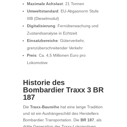
Maximale Achslast
: 21 Tonnen
Umweltstandard
: EU-Abgasnorm Stufe
IIIB (Dieselmodul)
Digitalisierung
: Fernüberwachung und
Zustandsanalyse in Echtzeit
Einsatzbereiche
: Güterverkehr,
grenzüberschreitender Verkehr
Preis
: Ca. 4,5 Millionen Euro pro
Lokomotive
Historie des
Bombardier Traxx 3 BR
187
Die
Traxx-Baureihe
hat eine lange Tradition
und ist ein Aushängeschild des Herstellers
Bombardier Transportation. Die
BR 187
, als
dritte Generation der Traxx-Lokomotiven,